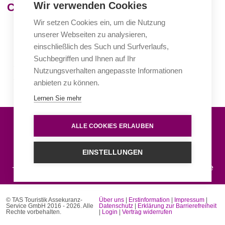
Wir verwenden Cookies
Checkliste
Wir setzen Cookies ein, um die Nutzung
unserer Webseiten zu analysieren,
Bescheinigung über Reiseunfähigkeit (z.B. ärztliches
einschließlich des Such und Surfverlaufs,
Attest)
Suchbegriffen und Ihnen auf Ihr
Schadenformular
ausfüllen
Nutzungsverhalten angepasste Informationen
Vollständige Unterlagen bei der
TAS
einreichen
anbieten zu können.
Lernen Sie mehr
Wir helfen Ihnen gerne weiter
ALLE COOKIES ERLAUBEN
EINSTELLUNGEN
+49 (0)69 60 50 8 -39
info@tas-reiseversicherung.de
© TAS Touristik Assekuranz-
Über uns
|
Erstinformation
|
Impressum
|
Service GmbH 2016 - 2026. Alle
Datenschutz
|
Erklärung zur Barrierefreiheit
Rechte vorbehalten.
|
Login
|
Vertrag widerrufen