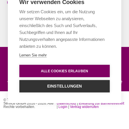
Wir verwenden Cookies
▸
Kündigung
▸
Kündigungsfrist
Home
Wir setzen Cookies ein, um die Nutzung
unserer Webseiten zu analysieren,
Kündigungsfrist
einschließlich des Such und Surfverlaufs,
Suchbegriffen und Ihnen auf Ihr
Bis wann kann ich die Versicherung kündigen?
Nutzungsverhalten angepasste Informationen
anbieten zu können.
Lernen Sie mehr
Wir helfen Ihnen gerne weiter
ALLE COOKIES ERLAUBEN
+49 (0)69 60 50 8 -39
info@tas-reiseversicherung.de
EINSTELLUNGEN
© TAS Touristik Assekuranz-
Über uns
|
Erstinformation
|
Impressum
|
Service GmbH 2016 - 2026. Alle
Datenschutz
|
Erklärung zur Barrierefreiheit
Rechte vorbehalten.
|
Login
|
Vertrag widerrufen