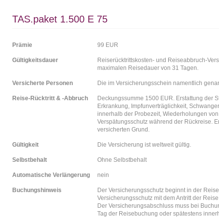
TAS.paket 1.500 E 75
Prämie
99 EUR
Gültigkeitsdauer
Reiserücktrittskosten- und Reiseabbruch-Ver
maximalen Reisedauer von 31 Tagen.
Versicherte Personen
Die im Versicherungsschein namentlich gena
Reise-Rücktritt & -Abbruch
Deckungssumme 1500 EUR. Erstattung der Sto
Erkrankung, Impfunverträglichkeit, Schwanger
innerhalb der Probezeit, Wiederholungen von
Verspätungsschutz während der Rückreise. Er
versicherten Grund.
Gültigkeit
Die Versicherung ist weltweit gültig.
Selbstbehalt
Ohne Selbstbehalt
Automatische Verlängerung
nein
Buchungshinweis
Der Versicherungsschutz beginnt in der Reise
Versicherungsschutz mit dem Antritt der Reise
Der Versicherungsabschluss muss bei Buchung
Tag der Reisebuchung oder spätestens inner