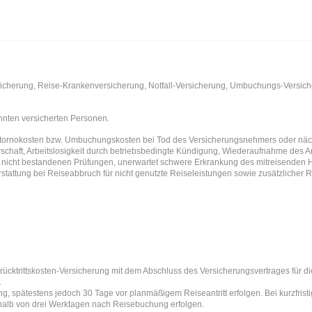
sicherung, Reise-Krankenversicherung, Notfall-Versicherung, Umbuchungs-Versich
nnten versicherten Personen.
rnokosten bzw. Umbuchungskosten bei Tod des Versicherungsnehmers oder nächst
schaft, Arbeitslosigkeit durch betriebsbedingte Kündigung, Wiederaufnahme des Arb
 nicht bestandenen Prüfungen, unerwartet schwere Erkrankung des mitreisenden 
stattung bei Reiseabbruch für nicht genutzte Reiseleistungen sowie zusätzlicher
rücktrittskosten-Versicherung mit dem Abschluss des Versicherungsvertrages für d
.
, spätestens jedoch 30 Tage vor planmäßigem Reiseantritt erfolgen. Bei kurzfri
halb von drei Werktagen nach Reisebuchung erfolgen.