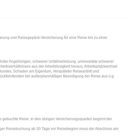
erung und Reisegepäck-Versicherung für eine Reise bis zu einer
er Angehörigen, schwerer Unfallverletzung, unerwartete schwerer
eitsverhältnisses aus der Arbeitslosigkeit heraus, Arbeitsplatzwechsel
Hundes, Schaden am Eigentum, Verspäteter Reiseantritt und
 Rückfahrtkosten bei außerplanmäßiger Beendigung der Reise aus o.g.
ie gebuchte Reise. In den übrigen Versicherungssparten beginnt der
stiger Reisebuchung ab 30 Tage vor Reisebeginn muss der Abschluss am