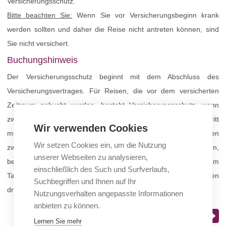
Versicherungsschutz.
Bitte beachten Sie:
Wenn Sie vor Versicherungsbeginn krank
werden sollten und daher die Reise nicht antreten können, sind
Sie nicht versichert.
Buchungshinweis
Der Versicherungsschutz beginnt mit dem Abschluss des
Versicherungsvertrages. Für Reisen, die vor dem versicherten
Zeitraum gebucht wurden, besteht Versicherungsschutz, wenn
zwischen Vertragsbeginn und planmäßigem Reiseantritt
Wir verwenden Cookies
mindestens 30 Tage liegen. Für Reisebuchungen, bei denen
Wir setzen Cookies ein, um die Nutzung
zwischen Buchung und Reisebeginn weniger als 30 Tage liegen,
unserer Webseiten zu analysieren,
besteht Versicherungsschutz, wenn der Versicherungsvertrag am
einschließlich des Such und Surfverlaufs,
Tag der Reisebuchung oder spätestens innerhalb der nächsten
Suchbegriffen und Ihnen auf Ihr
drei Werktage beginnt.
Nutzungsverhalten angepasste Informationen
anbieten zu können.
Bestellung fortsetzen
Lernen Sie mehr