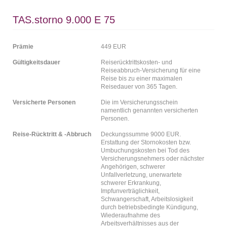
TAS.storno 9.000 E 75
Prämie
449 EUR
Gültigkeitsdauer
Reiserücktrittskosten- und
Reiseabbruch-Versicherung für eine
Reise bis zu einer maximalen
Reisedauer von 365 Tagen.
Versicherte Personen
Die im Versicherungsschein
namentlich genannten versicherten
Personen.
Reise-Rücktritt & -Abbruch
Deckungssumme 9000 EUR.
Erstattung der Stornokosten bzw.
Umbuchungskosten bei Tod des
Versicherungsnehmers oder nächster
Angehörigen, schwerer
Unfallverletzung, unerwartete
schwerer Erkrankung,
Impfunverträglichkeit,
Schwangerschaft, Arbeitslosigkeit
durch betriebsbedingte Kündigung,
Wiederaufnahme des
Arbeitsverhältnisses aus der