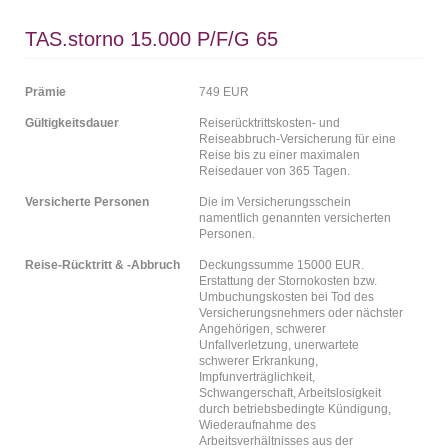
TAS.storno 15.000 P/F/G 65
Prämie
749 EUR
Gültigkeitsdauer
Reiserücktrittskosten- und
Reiseabbruch-Versicherung für eine
Reise bis zu einer maximalen
Reisedauer von 365 Tagen.
Versicherte Personen
Die im Versicherungsschein
namentlich genannten versicherten
Personen.
Reise-Rücktritt & -Abbruch
Deckungssumme 15000 EUR.
Erstattung der Stornokosten bzw.
Umbuchungskosten bei Tod des
Versicherungsnehmers oder nächster
Angehörigen, schwerer
Unfallverletzung, unerwartete
schwerer Erkrankung,
Impfunverträglichkeit,
Schwangerschaft, Arbeitslosigkeit
durch betriebsbedingte Kündigung,
Wiederaufnahme des
Arbeitsverhältnisses aus der