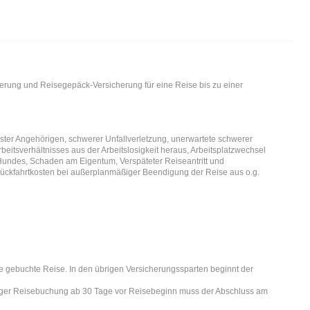
erung und Reisegepäck-Versicherung für eine Reise bis zu einer
r Angehörigen, schwerer Unfallverletzung, unerwartete schwerer
eitsverhältnisses aus der Arbeitslosigkeit heraus, Arbeitsplatzwechsel
Hundes, Schaden am Eigentum, Verspäteter Reiseantritt und
 Rückfahrtkosten bei außerplanmäßiger Beendigung der Reise aus o.g.
ie gebuchte Reise. In den übrigen Versicherungssparten beginnt der
stiger Reisebuchung ab 30 Tage vor Reisebeginn muss der Abschluss am