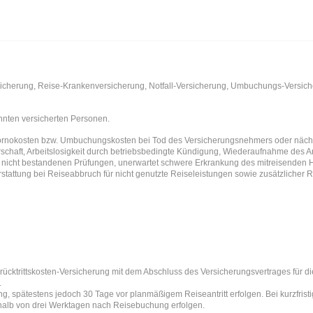
sicherung, Reise-Krankenversicherung, Notfall-Versicherung, Umbuchungs-Versich
nnten versicherten Personen.
nokosten bzw. Umbuchungskosten bei Tod des Versicherungsnehmers oder nächste
schaft, Arbeitslosigkeit durch betriebsbedingte Kündigung, Wiederaufnahme des Arb
 nicht bestandenen Prüfungen, unerwartet schwere Erkrankung des mitreisenden 
stattung bei Reiseabbruch für nicht genutzte Reiseleistungen sowie zusätzlicher
rücktrittskosten-Versicherung mit dem Abschluss des Versicherungsvertrages für d
.
, spätestens jedoch 30 Tage vor planmäßigem Reiseantritt erfolgen. Bei kurzfri
halb von drei Werktagen nach Reisebuchung erfolgen.