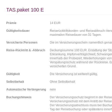
TAS.paket 100 E
Prämie
14 EUR
Gültigkeitsdauer
Reiserücktrittskosten- und Reiseabbruch-Ver
maximalen Reisedauer von 31 Tagen.
Versicherte Personen
Die im Versicherungsschein namentlich gena
Reise-Rücktritt & -Abbruch
Deckungssumme 100 EUR. Erstattung der Stor
Erkrankung, Impfunverträglichkeit, Schwanger
innerhalb der Probezeit, Wiederholungen von
Verspätungsschutz während der Rückreise. Er
versicherten Grund.
Gültigkeit
Die Versicherung ist weltweit gültig.
Selbstbehalt
Ohne Selbstbehalt
Automatische Verlängerung
nein
Buchungshinweis
Der Versicherungsschutz beginnt in der Reise
Versicherungsschutz mit dem Antritt der Reise
Der Versicherungsabschluss muss bei Buchung
Tag der Reisebuchung oder spätestens inner