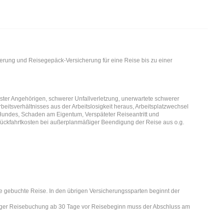
erung und Reisegepäck-Versicherung für eine Reise bis zu einer
r Angehörigen, schwerer Unfallverletzung, unerwartete schwerer
eitsverhältnisses aus der Arbeitslosigkeit heraus, Arbeitsplatzwechsel
Hundes, Schaden am Eigentum, Verspäteter Reiseantritt und
 Rückfahrtkosten bei außerplanmäßiger Beendigung der Reise aus o.g.
ie gebuchte Reise. In den übrigen Versicherungssparten beginnt der
stiger Reisebuchung ab 30 Tage vor Reisebeginn muss der Abschluss am