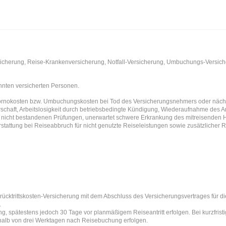
sicherung, Reise-Krankenversicherung, Notfall-Versicherung, Umbuchungs-Versich
nnten versicherten Personen.
nokosten bzw. Umbuchungskosten bei Tod des Versicherungsnehmers oder nächste
schaft, Arbeitslosigkeit durch betriebsbedingte Kündigung, Wiederaufnahme des Arb
 nicht bestandenen Prüfungen, unerwartet schwere Erkrankung des mitreisenden 
stattung bei Reiseabbruch für nicht genutzte Reiseleistungen sowie zusätzlicher
rücktrittskosten-Versicherung mit dem Abschluss des Versicherungsvertrages für d
.
, spätestens jedoch 30 Tage vor planmäßigem Reiseantritt erfolgen. Bei kurzfri
halb von drei Werktagen nach Reisebuchung erfolgen.