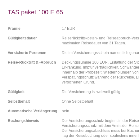
TAS.paket 100 E 65
Prämie
17 EUR
Gültigkeitsdauer
Reiserücktrittskosten- und Reiseabbruch-Ver
maximalen Reisedauer von 31 Tagen.
Versicherte Personen
Die im Versicherungsschein namentlich gena
Reise-Rücktritt & -Abbruch
Deckungssumme 100 EUR. Erstattung der Stor
Erkrankung, Impfunverträglichkeit, Schwanger
innerhalb der Probezeit, Wiederholungen von
Verspätungsschutz während der Rückreise. Er
versicherten Grund.
Gültigkeit
Die Versicherung ist weltweit gültig.
Selbstbehalt
Ohne Selbstbehalt
Automatische Verlängerung
nein
Buchungshinweis
Der Versicherungsschutz beginnt in der Reise
Versicherungsschutz mit dem Antritt der Reise
Der Versicherungsabschluss muss bei Buchung
Tag der Reisebuchung oder spätestens inner