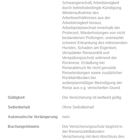
Schwangerschaft, Arbeitslosigkeit
durch betriebsbedingte Kündigung,
Wiederaufnahme des
Arbeitsverhältnisses aus der
Arbeitslosigkeit heraus,
Arbeitsplatzwechsel innerhalb der
Probezeit, Wiederholungen von nicht
bestandenen Prüfungen, unerwartet
schwere Erkrankung des mitreisenden
Hundes, Schaden am Eigentum,
Verspäteter Reiseantritt und
Verspätungsschutz während der
Rückreise. Erstattung bei
Reiseabbruch für nicht genutzte
Reiseleistungen sowie zusätzlicher
Rückfahrtkosten bei
außerplanmäßiger Beendigung der
Reise aus o.g. versicherten Grund.
Gültigkeit
Die Versicherung ist weltweit gültig.
Selbstbehalt
Ohne Selbstbehalt
Automatische Verlängerung
nein
Buchungshinweis
Der Versicherungsschutz beginnt in
der Reiserücktrittskosten-
Versicherung mit dem Abschluss des