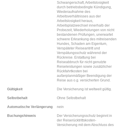
Schwangerschaft, Arbeitslosigkeit
durch betriebsbedingte Kündigung,
Wiederaufnahme des
Arbeitsverhältnisses aus der
Arbeitslosigkeit heraus,
Arbeitsplatzwechsel innerhalb der
Probezeit, Wiederholungen von nicht
bestandenen Prüfungen, unerwartet
schwere Erkrankung des mitreisenden
Hundes, Schaden am Eigentum,
Verspäteter Reiseantritt und
Verspätungsschutz während der
Rückreise. Erstattung bei
Reiseabbruch für nicht genutzte
Reiseleistungen sowie zusätzlicher
Rückfahrtkosten bei
außerplanmäßiger Beendigung der
Reise aus o.g. versicherten Grund.
Gültigkeit
Die Versicherung ist weltweit gültig.
Selbstbehalt
Ohne Selbstbehalt
Automatische Verlängerung
nein
Buchungshinweis
Der Versicherungsschutz beginnt in
der Reiserücktrittskosten-
Versicherung mit dem Abschluss des