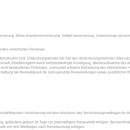
sicherung, Reise-Krankenversicherung, Notfall-Versicherung, Umbuchungs-Versich
nnten versicherten Personen.
rnokosten bzw. Umbuchungskosten bei Tod des Versicherungsnehmers oder nächst
schaft, Arbeitslosigkeit durch betriebsbedingte Kündigung, Wiederaufnahme des Arb
 nicht bestandenen Prüfungen, unerwartet schwere Erkrankung des mitreisenden 
stattung bei Reiseabbruch für nicht genutzte Reiseleistungen sowie zusätzlicher
rücktrittskosten-Versicherung mit dem Abschluss des Versicherungsvertrages für d
.
, spätestens jedoch 30 Tage vor planmäßigem Reiseantritt erfolgen. Bei kurzfri
halb von drei Werktagen nach Reisebuchung erfolgen.