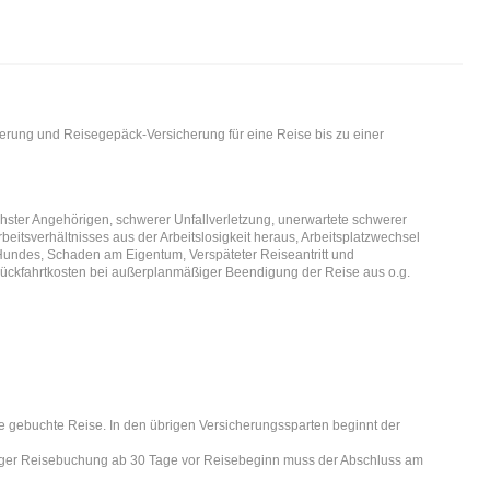
erung und Reisegepäck-Versicherung für eine Reise bis zu einer
er Angehörigen, schwerer Unfallverletzung, unerwartete schwerer
eitsverhältnisses aus der Arbeitslosigkeit heraus, Arbeitsplatzwechsel
Hundes, Schaden am Eigentum, Verspäteter Reiseantritt und
 Rückfahrtkosten bei außerplanmäßiger Beendigung der Reise aus o.g.
ie gebuchte Reise. In den übrigen Versicherungssparten beginnt der
stiger Reisebuchung ab 30 Tage vor Reisebeginn muss der Abschluss am