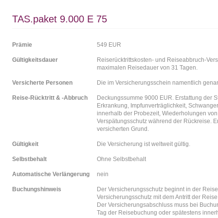
TAS.paket 9.000 E 75
Prämie
549 EUR
Gültigkeitsdauer
Reiserücktrittskosten- und Reiseabbruch-Ver
maximalen Reisedauer von 31 Tagen.
Versicherte Personen
Die im Versicherungsschein namentlich gena
Reise-Rücktritt & -Abbruch
Deckungssumme 9000 EUR. Erstattung der Sto
Erkrankung, Impfunverträglichkeit, Schwanger
innerhalb der Probezeit, Wiederholungen von
Verspätungsschutz während der Rückreise. Er
versicherten Grund.
Gültigkeit
Die Versicherung ist weltweit gültig.
Selbstbehalt
Ohne Selbstbehalt
Automatische Verlängerung
nein
Buchungshinweis
Der Versicherungsschutz beginnt in der Reise
Versicherungsschutz mit dem Antritt der Reise
Der Versicherungsabschluss muss bei Buchung
Tag der Reisebuchung oder spätestens inner