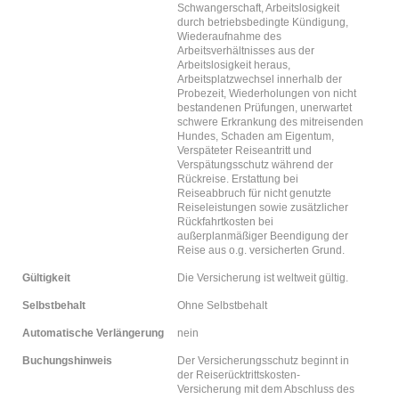
Schwangerschaft, Arbeitslosigkeit
durch betriebsbedingte Kündigung,
Wiederaufnahme des
Arbeitsverhältnisses aus der
Arbeitslosigkeit heraus,
Arbeitsplatzwechsel innerhalb der
Probezeit, Wiederholungen von nicht
bestandenen Prüfungen, unerwartet
schwere Erkrankung des mitreisenden
Hundes, Schaden am Eigentum,
Verspäteter Reiseantritt und
Verspätungsschutz während der
Rückreise. Erstattung bei
Reiseabbruch für nicht genutzte
Reiseleistungen sowie zusätzlicher
Rückfahrtkosten bei
außerplanmäßiger Beendigung der
Reise aus o.g. versicherten Grund.
Gültigkeit
Die Versicherung ist weltweit gültig.
Selbstbehalt
Ohne Selbstbehalt
Automatische Verlängerung
nein
Buchungshinweis
Der Versicherungsschutz beginnt in
der Reiserücktrittskosten-
Versicherung mit dem Abschluss des