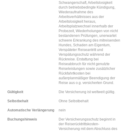
Schwangerschaft, Arbeitslosigkeit
durch betriebsbedingte Kündigung,
Wiederaufnahme des
Arbeitsverhältnisses aus der
Arbeitslosigkeit heraus,
Arbeitsplatzwechsel innerhalb der
Probezeit, Wiederholungen von nicht
bestandenen Prüfungen, unerwartet
schwere Erkrankung des mitreisenden
Hundes, Schaden am Eigentum,
Verspäteter Reiseantritt und
Verspätungsschutz während der
Rückreise. Erstattung bei
Reiseabbruch für nicht genutzte
Reiseleistungen sowie zusätzlicher
Rückfahrtkosten bei
außerplanmäßiger Beendigung der
Reise aus o.g. versicherten Grund.
Gültigkeit
Die Versicherung ist weltweit gültig.
Selbstbehalt
Ohne Selbstbehalt
Automatische Verlängerung
nein
Buchungshinweis
Der Versicherungsschutz beginnt in
der Reiserücktrittskosten-
Versicherung mit dem Abschluss des