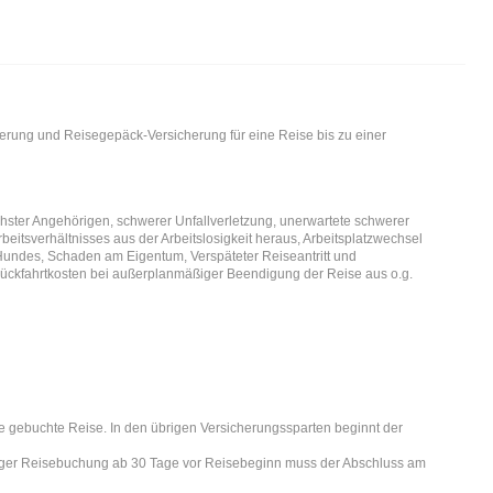
erung und Reisegepäck-Versicherung für eine Reise bis zu einer
er Angehörigen, schwerer Unfallverletzung, unerwartete schwerer
eitsverhältnisses aus der Arbeitslosigkeit heraus, Arbeitsplatzwechsel
Hundes, Schaden am Eigentum, Verspäteter Reiseantritt und
 Rückfahrtkosten bei außerplanmäßiger Beendigung der Reise aus o.g.
ie gebuchte Reise. In den übrigen Versicherungssparten beginnt der
stiger Reisebuchung ab 30 Tage vor Reisebeginn muss der Abschluss am