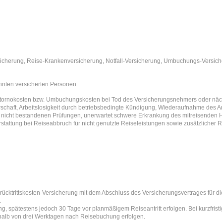
sicherung, Reise-Krankenversicherung, Notfall-Versicherung, Umbuchungs-Versich
nnten versicherten Personen.
rnokosten bzw. Umbuchungskosten bei Tod des Versicherungsnehmers oder nächst
schaft, Arbeitslosigkeit durch betriebsbedingte Kündigung, Wiederaufnahme des Arb
 nicht bestandenen Prüfungen, unerwartet schwere Erkrankung des mitreisenden 
stattung bei Reiseabbruch für nicht genutzte Reiseleistungen sowie zusätzlicher
rücktrittskosten-Versicherung mit dem Abschluss des Versicherungsvertrages für d
.
, spätestens jedoch 30 Tage vor planmäßigem Reiseantritt erfolgen. Bei kurzfri
halb von drei Werktagen nach Reisebuchung erfolgen.