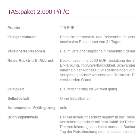
TAS.paket 2.000 P/F/G
Prämie
119 EUR
Gültigkeitsdauer
Reiserücktrittskosten- und Reiseabbruch-Ver
maximalen Reisedauer von 31 Tagen.
Versicherte Personen
Die im Versicherungsschein namentlich gena
Reise-Rücktritt & -Abbruch
Deckungssumme 2000 EUR. Erstattung der Sto
Erkrankung, Impfunverträglichkeit, Schwanger
innerhalb der Probezeit, Wiederholungen von
Verspätungsschutz während der Rückreise. Er
versicherten Grund.
Gültigkeit
Die Versicherung ist weltweit gültig.
Selbstbehalt
Ohne Selbstbehalt
Automatische Verlängerung
nein
Buchungshinweis
Der Versicherungsschutz beginnt in der Reise
Versicherungsschutz mit dem Antritt der Reise
Der Versicherungsabschluss muss bei Buchung
Tag der Reisebuchung oder spätestens inner