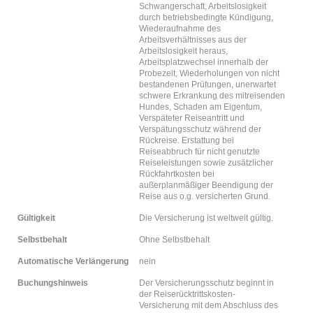
Schwangerschaft, Arbeitslosigkeit
durch betriebsbedingte Kündigung,
Wiederaufnahme des
Arbeitsverhältnisses aus der
Arbeitslosigkeit heraus,
Arbeitsplatzwechsel innerhalb der
Probezeit, Wiederholungen von nicht
bestandenen Prüfungen, unerwartet
schwere Erkrankung des mitreisenden
Hundes, Schaden am Eigentum,
Verspäteter Reiseantritt und
Verspätungsschutz während der
Rückreise. Erstattung bei
Reiseabbruch für nicht genutzte
Reiseleistungen sowie zusätzlicher
Rückfahrtkosten bei
außerplanmäßiger Beendigung der
Reise aus o.g. versicherten Grund.
Gültigkeit
Die Versicherung ist weltweit gültig.
Selbstbehalt
Ohne Selbstbehalt
Automatische Verlängerung
nein
Buchungshinweis
Der Versicherungsschutz beginnt in
der Reiserücktrittskosten-
Versicherung mit dem Abschluss des