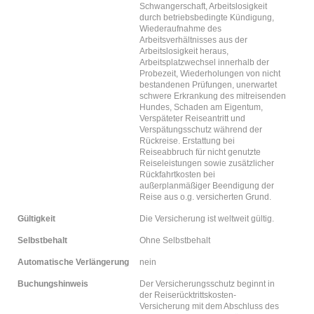
Schwangerschaft, Arbeitslosigkeit
durch betriebsbedingte Kündigung,
Wiederaufnahme des
Arbeitsverhältnisses aus der
Arbeitslosigkeit heraus,
Arbeitsplatzwechsel innerhalb der
Probezeit, Wiederholungen von nicht
bestandenen Prüfungen, unerwartet
schwere Erkrankung des mitreisenden
Hundes, Schaden am Eigentum,
Verspäteter Reiseantritt und
Verspätungsschutz während der
Rückreise. Erstattung bei
Reiseabbruch für nicht genutzte
Reiseleistungen sowie zusätzlicher
Rückfahrtkosten bei
außerplanmäßiger Beendigung der
Reise aus o.g. versicherten Grund.
Gültigkeit
Die Versicherung ist weltweit gültig.
Selbstbehalt
Ohne Selbstbehalt
Automatische Verlängerung
nein
Buchungshinweis
Der Versicherungsschutz beginnt in
der Reiserücktrittskosten-
Versicherung mit dem Abschluss des