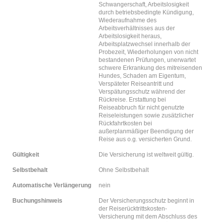
Schwangerschaft, Arbeitslosigkeit
durch betriebsbedingte Kündigung,
Wiederaufnahme des
Arbeitsverhältnisses aus der
Arbeitslosigkeit heraus,
Arbeitsplatzwechsel innerhalb der
Probezeit, Wiederholungen von nicht
bestandenen Prüfungen, unerwartet
schwere Erkrankung des mitreisenden
Hundes, Schaden am Eigentum,
Verspäteter Reiseantritt und
Verspätungsschutz während der
Rückreise. Erstattung bei
Reiseabbruch für nicht genutzte
Reiseleistungen sowie zusätzlicher
Rückfahrtkosten bei
außerplanmäßiger Beendigung der
Reise aus o.g. versicherten Grund.
Gültigkeit
Die Versicherung ist weltweit gültig.
Selbstbehalt
Ohne Selbstbehalt
Automatische Verlängerung
nein
Buchungshinweis
Der Versicherungsschutz beginnt in
der Reiserücktrittskosten-
Versicherung mit dem Abschluss des