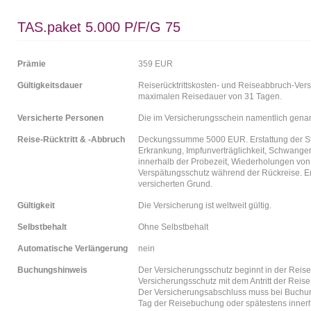
TAS.paket 5.000 P/F/G 75
Prämie
359 EUR
Gültigkeitsdauer
Reiserücktrittskosten- und Reiseabbruch-Ver
maximalen Reisedauer von 31 Tagen.
Versicherte Personen
Die im Versicherungsschein namentlich gena
Reise-Rücktritt & -Abbruch
Deckungssumme 5000 EUR. Erstattung der Sto
Erkrankung, Impfunverträglichkeit, Schwanger
innerhalb der Probezeit, Wiederholungen von
Verspätungsschutz während der Rückreise. Er
versicherten Grund.
Gültigkeit
Die Versicherung ist weltweit gültig.
Selbstbehalt
Ohne Selbstbehalt
Automatische Verlängerung
nein
Buchungshinweis
Der Versicherungsschutz beginnt in der Reise
Versicherungsschutz mit dem Antritt der Reise
Der Versicherungsabschluss muss bei Buchung
Tag der Reisebuchung oder spätestens inner