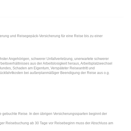
erung und Reisegepäck-Versicherung für eine Reise bis zu einer
er Angehörigen, schwerer Unfallverletzung, unerwartete schwerer
eitsverhältnisses aus der Arbeitslosigkeit heraus, Arbeitsplatzwechsel
Hundes, Schaden am Eigentum, Verspäteter Reiseantritt und
 Rückfahrtkosten bei außerplanmäßiger Beendigung der Reise aus o.g.
ie gebuchte Reise. In den übrigen Versicherungssparten beginnt der
stiger Reisebuchung ab 30 Tage vor Reisebeginn muss der Abschluss am