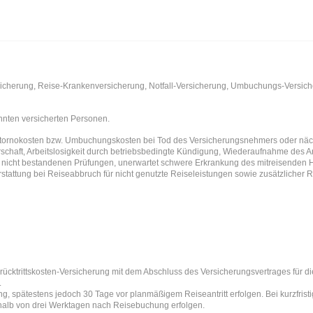
sicherung, Reise-Krankenversicherung, Notfall-Versicherung, Umbuchungs-Versich
nnten versicherten Personen.
rnokosten bzw. Umbuchungskosten bei Tod des Versicherungsnehmers oder nächst
schaft, Arbeitslosigkeit durch betriebsbedingte Kündigung, Wiederaufnahme des Arb
 nicht bestandenen Prüfungen, unerwartet schwere Erkrankung des mitreisenden 
stattung bei Reiseabbruch für nicht genutzte Reiseleistungen sowie zusätzlicher
rücktrittskosten-Versicherung mit dem Abschluss des Versicherungsvertrages für d
.
, spätestens jedoch 30 Tage vor planmäßigem Reiseantritt erfolgen. Bei kurzfri
halb von drei Werktagen nach Reisebuchung erfolgen.