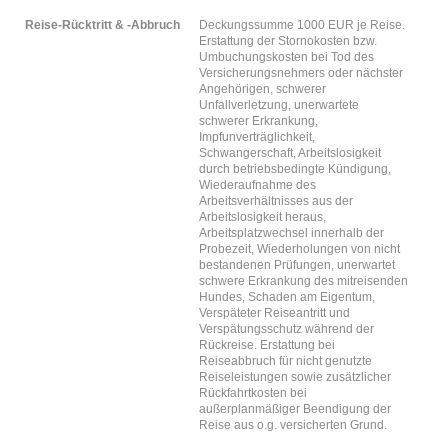
Reise-Rücktritt & -Abbruch
Deckungssumme 1000 EUR je Reise.
Erstattung der Stornokosten bzw.
Umbuchungskosten bei Tod des
Versicherungsnehmers oder nächster
Angehörigen, schwerer
Unfallverletzung, unerwartete
schwerer Erkrankung,
Impfunverträglichkeit,
Schwangerschaft, Arbeitslosigkeit
durch betriebsbedingte Kündigung,
Wiederaufnahme des
Arbeitsverhältnisses aus der
Arbeitslosigkeit heraus,
Arbeitsplatzwechsel innerhalb der
Probezeit, Wiederholungen von nicht
bestandenen Prüfungen, unerwartet
schwere Erkrankung des mitreisenden
Hundes, Schaden am Eigentum,
Verspäteter Reiseantritt und
Verspätungsschutz während der
Rückreise. Erstattung bei
Reiseabbruch für nicht genutzte
Reiseleistungen sowie zusätzlicher
Rückfahrtkosten bei
außerplanmäßiger Beendigung der
Reise aus o.g. versicherten Grund.