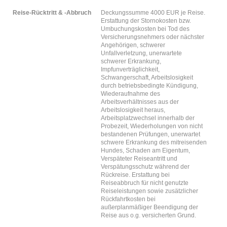
Reise-Rücktritt & -Abbruch
Deckungssumme 4000 EUR je Reise.
Erstattung der Stornokosten bzw.
Umbuchungskosten bei Tod des
Versicherungsnehmers oder nächster
Angehörigen, schwerer
Unfallverletzung, unerwartete
schwerer Erkrankung,
Impfunverträglichkeit,
Schwangerschaft, Arbeitslosigkeit
durch betriebsbedingte Kündigung,
Wiederaufnahme des
Arbeitsverhältnisses aus der
Arbeitslosigkeit heraus,
Arbeitsplatzwechsel innerhalb der
Probezeit, Wiederholungen von nicht
bestandenen Prüfungen, unerwartet
schwere Erkrankung des mitreisenden
Hundes, Schaden am Eigentum,
Verspäteter Reiseantritt und
Verspätungsschutz während der
Rückreise. Erstattung bei
Reiseabbruch für nicht genutzte
Reiseleistungen sowie zusätzlicher
Rückfahrtkosten bei
außerplanmäßiger Beendigung der
Reise aus o.g. versicherten Grund.