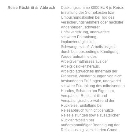
Reise-Rücktritt & -Abbruch
Deckungssumme 8000 EUR je Reise.
Erstattung der Stornokosten bzw.
Umbuchungskosten bei Tod des
Versicherungsnehmers oder nächster
Angehörigen, schwerer
Unfallverletzung, unerwartete
schwerer Erkrankung,
Impfunverträglichkeit,
Schwangerschaft, Arbeitslosigkeit
durch betriebsbedingte Kündigung,
Wiederaufnahme des
Arbeitsverhältnisses aus der
Arbeitslosigkeit heraus,
Arbeitsplatzwechsel innerhalb der
Probezeit, Wiederholungen von nicht
bestandenen Prüfungen, unerwartet
schwere Erkrankung des mitreisenden
Hundes, Schaden am Eigentum,
Verspäteter Reiseantritt und
Verspätungsschutz während der
Rückreise. Erstattung bei
Reiseabbruch für nicht genutzte
Reiseleistungen sowie zusätzlicher
Rückfahrtkosten bei
außerplanmäßiger Beendigung der
Reise aus o.g. versicherten Grund.