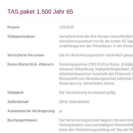
TAS.paket 1.500 Jahr 65
Prämie
129 EUR
Gültigkeitsdauer
Versichert sind alle Ihre Reisen (einschließl
Versicherungsschutz nur für die ersten 45 Tag
unabhängig von der Reisedauer. In der Reise
Versicherte Personen
Die im Versicherungsschein namentlich gena
Reise-Rücktritt & -Abbruch
Deckungssumme 1500 EUR je Reise. Erstattun
schwerer Erkrankung, Impfunverträglichkeit, 
Arbeitsplatzwechsel innerhalb der Probezei
Reiseantritt und Verspätungsschutz während d
Reise aus o.g. versicherten Grund.
Gültigkeit
Die Versicherung ist weltweit gültig.
Selbstbehalt
Ohne Selbstbehalt
Automatische Verlängerung
ja
Buchungshinweis
Der Versicherungsschutz beginnt mit dem Abs
Vertragsbeginn und planmäßigem Reiseantritt
wenn der Versicherungsvertrag am Tag der Re