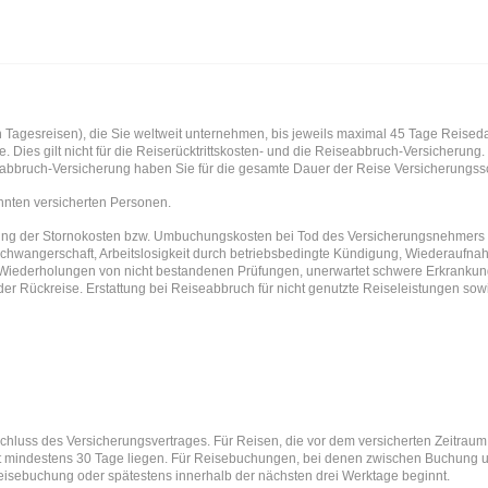
ich Tagesreisen), die Sie weltweit unternehmen, bis jeweils maximal 45 Tage Reise
e. Dies gilt nicht für die Reiserücktrittskosten- und die Reiseabbruch-Versicherung
abbruch-Versicherung haben Sie für die gesamte Dauer der Reise Versicherungssc
nnten versicherten Personen.
g der Stornokosten bzw. Umbuchungskosten bei Tod des Versicherungsnehmers od
Schwangerschaft, Arbeitslosigkeit durch betriebsbedingte Kündigung, Wiederaufnahm
t, Wiederholungen von nicht bestandenen Prüfungen, unerwartet schwere Erkranku
er Rückreise. Erstattung bei Reiseabbruch für nicht genutzte Reiseleistungen so
chluss des Versicherungsvertrages. Für Reisen, die vor dem versicherten Zeitrau
 mindestens 30 Tage liegen. Für Reisebuchungen, bei denen zwischen Buchung un
isebuchung oder spätestens innerhalb der nächsten drei Werktage beginnt.