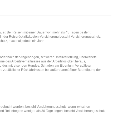
dauer. Bei Reisen mit einer Dauer von mehr als 45 Tagen besteht
. In der Reiserücktrittskosten-Versicherung besteht Versicherungsschutz
hutz, maximal jedoch ein Jahr.
er nächster Angehörigen, schwerer Unfallverletzung, unerwartete
e des Arbeitsverhältnisses aus der Arbeitslosigkeit heraus,
ng des mitreisenden Hundes, Schaden am Eigentum, Verspäteter
wie zusätzlicher Rückfahrtkosten bei außerplanmäßiger Beendigung der
m gebucht wurden, besteht Versicherungsschutz, wenn zwischen
d Reisebeginn weniger als 30 Tage liegen, besteht Versicherungsschutz,