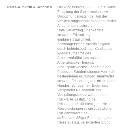
Reise-Rücktritt & -Abbruch
Deckungssumme 3500 EUR je Reise.
Erstattung der Stornokosten bzw.
Umbuchungskosten bei Tod des
Versicherungsnehmers oder nächster
Angehörigen, schwerer
Unfallverletzung, unerwartete
schwerer Erkrankung,
Impfunverträglichkeit,
Schwangerschaft, Arbeitslosigkeit
durch betriebsbedingte Kündigung,
Wiederaufnahme des
Arbeitsverhältnisses aus der
Arbeitslosigkeit heraus,
Arbeitsplatzwechsel innerhalb der
Probezeit, Wiederholungen von nicht
bestandenen Prüfungen, unerwartet
schwere Erkrankung des mitreisenden
Hundes, Schaden am Eigentum,
Verspäteter Reiseantritt und
Verspätungsschutz während der
Rückreise. Erstattung bei
Reiseabbruch für nicht genutzte
Reiseleistungen sowie zusätzlicher
Rückfahrtkosten bei
außerplanmäßiger Beendigung der
Reise aus o.g. versicherten Grund.