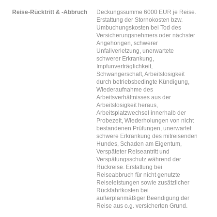
Reise-Rücktritt & -Abbruch
Deckungssumme 6000 EUR je Reise.
Erstattung der Stornokosten bzw.
Umbuchungskosten bei Tod des
Versicherungsnehmers oder nächster
Angehörigen, schwerer
Unfallverletzung, unerwartete
schwerer Erkrankung,
Impfunverträglichkeit,
Schwangerschaft, Arbeitslosigkeit
durch betriebsbedingte Kündigung,
Wiederaufnahme des
Arbeitsverhältnisses aus der
Arbeitslosigkeit heraus,
Arbeitsplatzwechsel innerhalb der
Probezeit, Wiederholungen von nicht
bestandenen Prüfungen, unerwartet
schwere Erkrankung des mitreisenden
Hundes, Schaden am Eigentum,
Verspäteter Reiseantritt und
Verspätungsschutz während der
Rückreise. Erstattung bei
Reiseabbruch für nicht genutzte
Reiseleistungen sowie zusätzlicher
Rückfahrtkosten bei
außerplanmäßiger Beendigung der
Reise aus o.g. versicherten Grund.