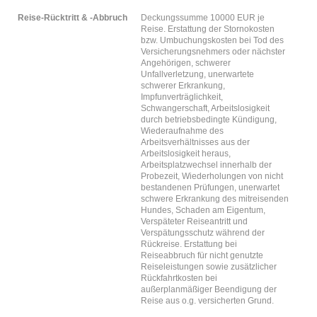
Reise-Rücktritt & -Abbruch
Deckungssumme 10000 EUR je
Reise. Erstattung der Stornokosten
bzw. Umbuchungskosten bei Tod des
Versicherungsnehmers oder nächster
Angehörigen, schwerer
Unfallverletzung, unerwartete
schwerer Erkrankung,
Impfunverträglichkeit,
Schwangerschaft, Arbeitslosigkeit
durch betriebsbedingte Kündigung,
Wiederaufnahme des
Arbeitsverhältnisses aus der
Arbeitslosigkeit heraus,
Arbeitsplatzwechsel innerhalb der
Probezeit, Wiederholungen von nicht
bestandenen Prüfungen, unerwartet
schwere Erkrankung des mitreisenden
Hundes, Schaden am Eigentum,
Verspäteter Reiseantritt und
Verspätungsschutz während der
Rückreise. Erstattung bei
Reiseabbruch für nicht genutzte
Reiseleistungen sowie zusätzlicher
Rückfahrtkosten bei
außerplanmäßiger Beendigung der
Reise aus o.g. versicherten Grund.