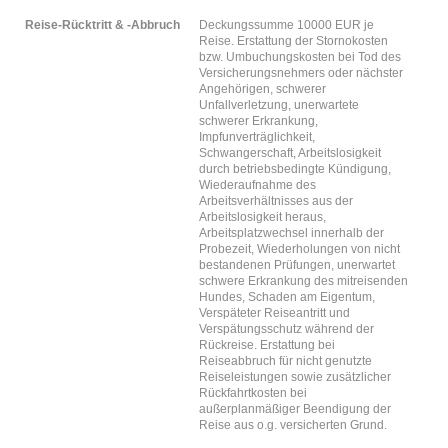
Reise-Rücktritt & -Abbruch
Deckungssumme 10000 EUR je
Reise. Erstattung der Stornokosten
bzw. Umbuchungskosten bei Tod des
Versicherungsnehmers oder nächster
Angehörigen, schwerer
Unfallverletzung, unerwartete
schwerer Erkrankung,
Impfunverträglichkeit,
Schwangerschaft, Arbeitslosigkeit
durch betriebsbedingte Kündigung,
Wiederaufnahme des
Arbeitsverhältnisses aus der
Arbeitslosigkeit heraus,
Arbeitsplatzwechsel innerhalb der
Probezeit, Wiederholungen von nicht
bestandenen Prüfungen, unerwartet
schwere Erkrankung des mitreisenden
Hundes, Schaden am Eigentum,
Verspäteter Reiseantritt und
Verspätungsschutz während der
Rückreise. Erstattung bei
Reiseabbruch für nicht genutzte
Reiseleistungen sowie zusätzlicher
Rückfahrtkosten bei
außerplanmäßiger Beendigung der
Reise aus o.g. versicherten Grund.