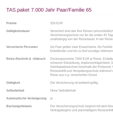
TAS.paket 7.000 Jahr Paar/Familie 65
Prämie
359 EUR
Gültigkeitsdauer
Versichert sind alle Ihre Reisen (einschließl
Versicherungsschutz nur für die ersten 45 Tag
unabhängig von der Reisedauer. In der Reise
Versicherte Personen
Als Paar gelten zwei Erwachsene. Als Familie
Enkelkinder und bis zu fünf sonstige mitreise
Reise-Rücktritt & -Abbruch
Deckungssumme 7000 EUR je Reise. Erstattun
schwerer Erkrankung, Impfunverträglichkeit, 
Arbeitsplatzwechsel innerhalb der Probezei
Reiseantritt und Verspätungsschutz während d
Reise aus o.g. versicherten Grund.
Gültigkeit
Die Versicherung ist weltweit gültig.
Selbstbehalt
Ohne Selbstbehalt
Automatische Verlängerung
ja
Buchungshinweis
Der Versicherungsschutz beginnt mit dem Abs
Vertragsbeginn und planmäßigem Reiseantritt