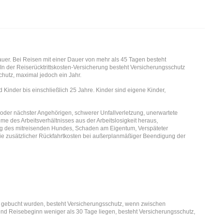
dauer. Bei Reisen mit einer Dauer von mehr als 45 Tagen besteht
. In der Reiserücktrittskosten-Versicherung besteht Versicherungsschutz
hutz, maximal jedoch ein Jahr.
inder bis einschließlich 25 Jahre. Kinder sind eigene Kinder,
er nächster Angehörigen, schwerer Unfallverletzung, unerwartete
e des Arbeitsverhältnisses aus der Arbeitslosigkeit heraus,
ng des mitreisenden Hundes, Schaden am Eigentum, Verspäteter
wie zusätzlicher Rückfahrtkosten bei außerplanmäßiger Beendigung der
m gebucht wurden, besteht Versicherungsschutz, wenn zwischen
d Reisebeginn weniger als 30 Tage liegen, besteht Versicherungsschutz,