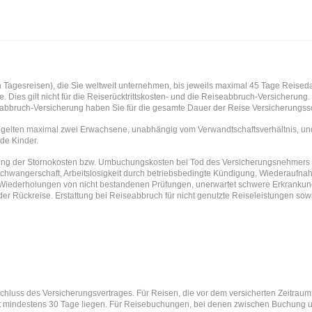
ich Tagesreisen), die Sie weltweit unternehmen, bis jeweils maximal 45 Tage Reise
e. Dies gilt nicht für die Reiserücktrittskosten- und die Reiseabbruch-Versicherung
abbruch-Versicherung haben Sie für die gesamte Dauer der Reise Versicherungssc
 gelten maximal zwei Erwachsene, unabhängig vom Verwandtschaftsverhältnis, und K
nde Kinder.
g der Stornokosten bzw. Umbuchungskosten bei Tod des Versicherungsnehmers od
Schwangerschaft, Arbeitslosigkeit durch betriebsbedingte Kündigung, Wiederaufnahm
t, Wiederholungen von nicht bestandenen Prüfungen, unerwartet schwere Erkranku
er Rückreise. Erstattung bei Reiseabbruch für nicht genutzte Reiseleistungen so
chluss des Versicherungsvertrages. Für Reisen, die vor dem versicherten Zeitrau
 mindestens 30 Tage liegen. Für Reisebuchungen, bei denen zwischen Buchung un