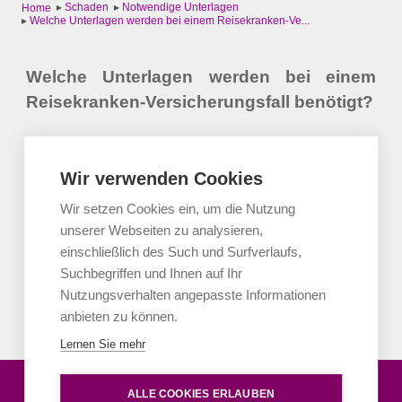
▸
Schaden
▸
Notwendige Unterlagen
Home
▸
Welche Unterlagen werden bei einem Reisekranken-Ve...
Welche Unterlagen werden bei einem
Reisekranken-Versicherungsfall benötigt?
Zur Bearbeitung des Schadenfalls werden folgenden
Unterlagen benötigt:
Wir verwenden Cookies
Wir setzen Cookies ein, um die Nutzung
Buchungsbestätigung
unserer Webseiten zu analysieren,
Behandlungsbericht inklusive Diagnose
einschließlich des Such und Surfverlaufs,
Rechnungsoriginale
Suchbegriffen und Ihnen auf Ihr
Nutzungsverhalten angepasste Informationen
anbieten zu können.
Lernen Sie mehr
Wir helfen Ihnen gerne weiter
ALLE COOKIES ERLAUBEN