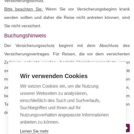
Versicherungsschutz.
Bitte beachten Sie:
Wenn Sie vor Versicherungsbeginn krank
werden sollten und daher die Reise nicht antreten können, sind
Sie nicht versichert.
Buchungshinweis
Der Versicherungsschutz beginnt mit dem Abschluss des
Versicherungsvertrages. Für Reisen, die vor dem versicherten
Zeitraum gebucht wurden, besteht Versicherungsschutz, wenn
zwischen Vertragsbeginn und planmäßigem Reiseantritt
Wir verwenden Cookies
mindestens 30 Tage liegen. Für Reisebuchungen, bei denen
Wir setzen Cookies ein, um die Nutzung
zwischen Buchung und Reisebeginn weniger als 30 Tage liegen,
unserer Webseiten zu analysieren,
besteht Versicherungsschutz, wenn der Versicherungsvertrag am
einschließlich des Such und Surfverlaufs,
Tag der Reisebuchung oder spätestens innerhalb der nächsten
Suchbegriffen und Ihnen auf Ihr
drei Werktage beginnt.
Nutzungsverhalten angepasste Informationen
anbieten zu können.
Bestellung fortsetzen
Lernen Sie mehr