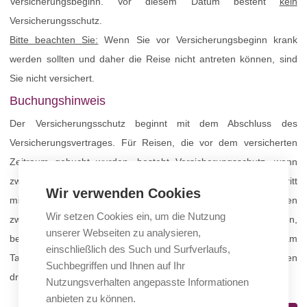
Versicherungsbeginn. Vor diesem Datum besteht
kein
Versicherungsschutz.
Bitte beachten Sie:
Wenn Sie vor Versicherungsbeginn krank
werden sollten und daher die Reise nicht antreten können, sind
Sie nicht versichert.
Buchungshinweis
Der Versicherungsschutz beginnt mit dem Abschluss des
Versicherungsvertrages. Für Reisen, die vor dem versicherten
Zeitraum gebucht wurden, besteht Versicherungsschutz, wenn
zwischen Vertragsbeginn und planmäßigem Reiseantritt
Wir verwenden Cookies
mindestens 30 Tage liegen. Für Reisebuchungen, bei denen
Wir setzen Cookies ein, um die Nutzung
zwischen Buchung und Reisebeginn weniger als 30 Tage liegen,
unserer Webseiten zu analysieren,
besteht Versicherungsschutz, wenn der Versicherungsvertrag am
einschließlich des Such und Surfverlaufs,
Tag der Reisebuchung oder spätestens innerhalb der nächsten
Suchbegriffen und Ihnen auf Ihr
drei Werktage beginnt.
Nutzungsverhalten angepasste Informationen
anbieten zu können.