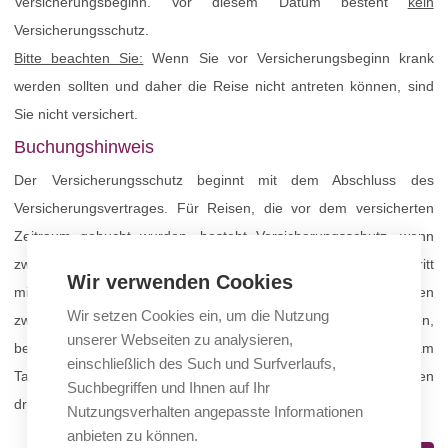
Versicherungsbeginn. Vor diesem Datum besteht
kein
Versicherungsschutz.
Bitte beachten Sie:
Wenn Sie vor Versicherungsbeginn krank
werden sollten und daher die Reise nicht antreten können, sind
Sie nicht versichert.
Buchungshinweis
Der Versicherungsschutz beginnt mit dem Abschluss des
Versicherungsvertrages. Für Reisen, die vor dem versicherten
Zeitraum gebucht wurden, besteht Versicherungsschutz, wenn
zwischen Vertragsbeginn und planmäßigem Reiseantritt
Wir verwenden Cookies
mindestens 30 Tage liegen. Für Reisebuchungen, bei denen
Wir setzen Cookies ein, um die Nutzung
zwischen Buchung und Reisebeginn weniger als 30 Tage liegen,
unserer Webseiten zu analysieren,
besteht Versicherungsschutz, wenn der Versicherungsvertrag am
einschließlich des Such und Surfverlaufs,
Tag der Reisebuchung oder spätestens innerhalb der nächsten
Suchbegriffen und Ihnen auf Ihr
drei Werktage beginnt.
Nutzungsverhalten angepasste Informationen
anbieten zu können.