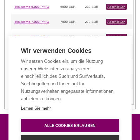
TAS.storno 6.000 P/F/G
6000 EUR
239 EUR
Abschließen
TAS.storno 7.000 P/F/G
7000 EUR
279 EUR
Abschließen
TAS.storno 8.000 P/F/G
8000 EUR
319 EUR
Abschließen
Wir verwenden Cookies
TAS.storno 9.000 P/F/G
9000 EUR
359 EUR
Abschließen
Wir setzen Cookies ein, um die Nutzung
TAS.storno 10.000 P/F/G
10000 EUR
399 EUR
Abschließen
unserer Webseiten zu analysieren,
einschließlich des Such und Surfverlaufs,
TAS.storno 12.500 P/F/G
12500 EUR
519 EUR
Abschließen
Suchbegriffen und Ihnen auf Ihr
Nutzungsverhalten angepasste Informationen
TAS.storno 15.000 P/F/G
15000 EUR
649 EUR
Abschließen
anbieten zu können.
Lernen Sie mehr
Wir helfen Ihnen gerne weiter
ALLE COOKIES ERLAUBEN